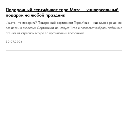
Подарочный сертификат тира Maze — универсальный
подарок на любой праздник
Ищете, что подарить? Подарочный сертификат Тира Maze — идеальное решение
для детей и взрослых. Сертификат действует 1 год и позволяет выбрать любой вид
отдыха: от стрельбы в тире до организации праздников.
30.07.2026