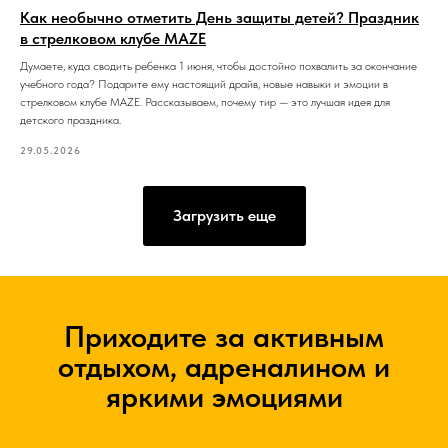
Как необычно отметить День защиты детей? Праздник
в стрелковом клубе MAZE
Думаете, куда сводить ребенка 1 июня, чтобы достойно похвалить за окончание
учебного года? Подарите ему настоящий драйв, новые навыки и эмоции в
стрелковом клубе MAZE. Рассказываем, почему тир — это лучшая идея для
детского праздника.
29.05.2026
Загрузить еще
Приходите за активным
отдыхом, адреналином и
яркими эмоциями