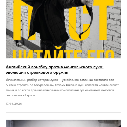
Английский лонгбоу против монгольского лука:
эволюция стрелкового оружия
Увлекательный разбор истории луков — узнайте, как валлийцы заставили всю
Англию стрелять по воскресеньям, почему тяжелые луки навсегда меняли скелет
воина, и по какой причине гениальный композитный лук кочевников оказался
бесполезен в Европе
17.04.2026