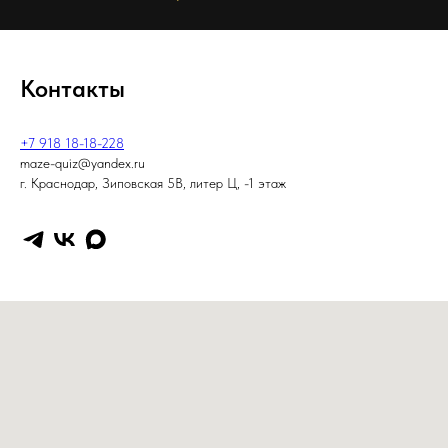
Контакты
+7 918 18-18-228
maze-quiz@yandex.ru
г. Краснодар, Зиповская 5В, литер Ц, -1 этаж